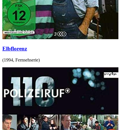
Elbflorenz
(
1994
,
Fernsehserie
)