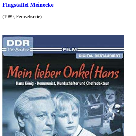
Flugstaffel Meinecke
(
1989
,
Fernsehserie
)