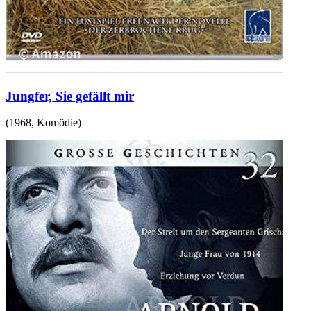
Jungfer, Sie gefällt mir
(
1968
,
Komödie
)