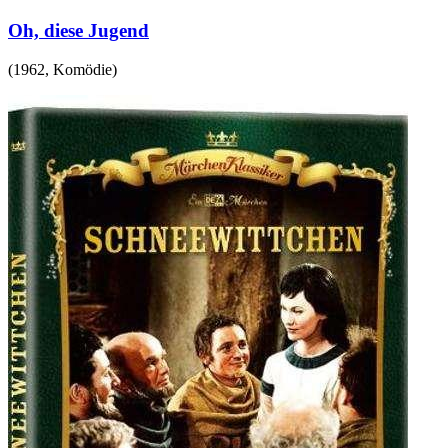
Oh, diese Jugend
(
1962
,
Komödie
)