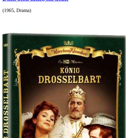
(
1965
,
Drama
)