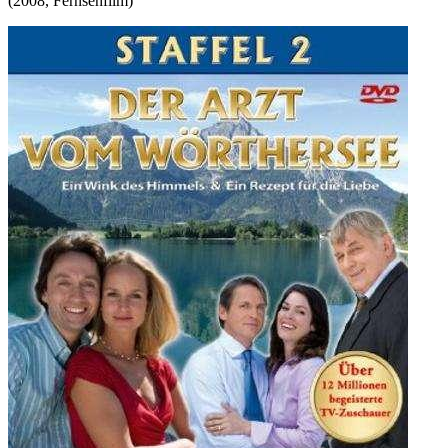
(
2008
,
Fernsehfilm
)