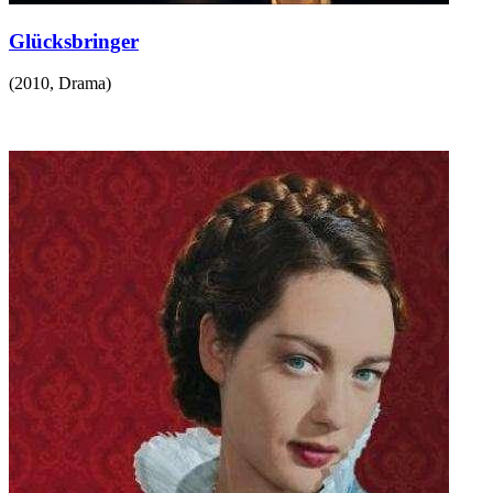
Glücksbringer
(
2010
,
Drama
)