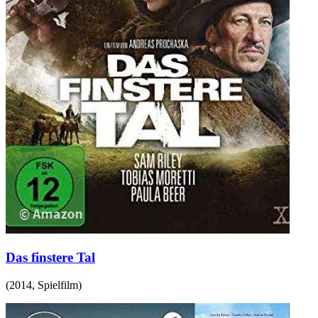
Das finstere Tal
(
2014
,
Spielfilm
)