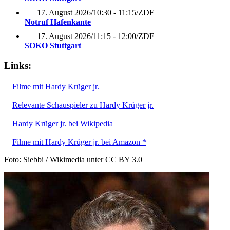
17. August 2026
/
10:30 - 11:15
/
ZDF
Notruf Hafenkante
17. August 2026
/
11:15 - 12:00
/
ZDF
SOKO Stuttgart
Links:
Filme mit Hardy Krüger jr.
Relevante Schauspieler zu Hardy Krüger jr.
Hardy Krüger jr. bei Wikipedia
Filme mit Hardy Krüger jr. bei Amazon *
Foto: Siebbi / Wikimedia unter CC BY 3.0