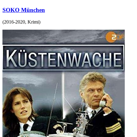
SOKO München
(
2016-2020
,
Krimi
)