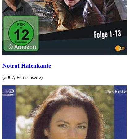
Notruf Hafenkante
(
2007
,
Fernsehserie
)