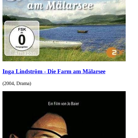
Inga Lindström - Die Farm am Mälarsee
(
2004
,
Drama
)