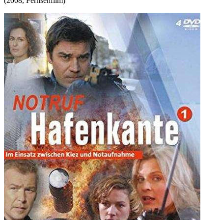
(
2008
,
Fernsehfilm
)