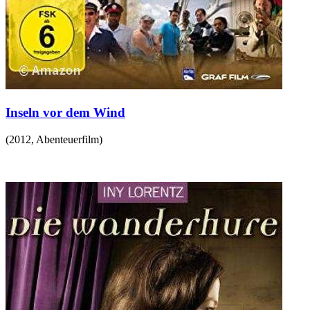
Inseln vor dem Wind
(
2012
,
Abenteuerfilm
)