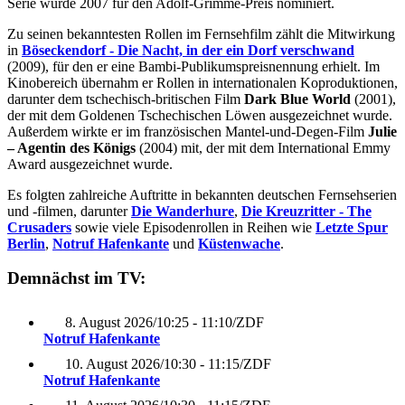
Serie wurde 2007 für den Adolf-Grimme-Preis nominiert.
Zu seinen bekanntesten Rollen im Fernsehfilm zählt die Mitwirkung
in
Böseckendorf - Die Nacht, in der ein Dorf verschwand
(2009), für den er eine Bambi-Publikumspreisnennung erhielt. Im
Kinobereich übernahm er Rollen in internationalen Koproduktionen,
darunter dem tschechisch-britischen Film
Dark Blue World
(2001),
der mit dem Goldenen Tschechischen Löwen ausgezeichnet wurde.
Außerdem wirkte er im französischen Mantel-und-Degen-Film
Julie
– Agentin des Königs
(2004) mit, der mit dem International Emmy
Award ausgezeichnet wurde.
Es folgten zahlreiche Auftritte in bekannten deutschen Fernsehserien
und -filmen, darunter
Die Wanderhure
,
Die Kreuzritter - The
Crusaders
sowie viele Episodenrollen in Reihen wie
Letzte Spur
Berlin
,
Notruf Hafenkante
und
Küstenwache
.
Demnächst im TV:
8. August 2026
/
10:25 - 11:10
/
ZDF
Notruf Hafenkante
10. August 2026
/
10:30 - 11:15
/
ZDF
Notruf Hafenkante