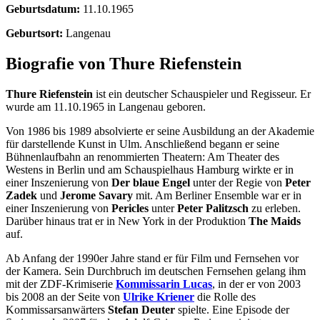
Geburtsdatum:
11.10.1965
Geburtsort:
Langenau
Biografie von Thure Riefenstein
Thure Riefenstein
ist ein deutscher Schauspieler und Regisseur. Er
wurde am 11.10.1965 in Langenau geboren.
Von 1986 bis 1989 absolvierte er seine Ausbildung an der Akademie
für darstellende Kunst in Ulm. Anschließend begann er seine
Bühnenlaufbahn an renommierten Theatern: Am Theater des
Westens in Berlin und am Schauspielhaus Hamburg wirkte er in
einer Inszenierung von
Der blaue Engel
unter der Regie von
Peter
Zadek
und
Jerome Savary
mit. Am Berliner Ensemble war er in
einer Inszenierung von
Pericles
unter
Peter Palitzsch
zu erleben.
Darüber hinaus trat er in New York in der Produktion
The Maids
auf.
Ab Anfang der 1990er Jahre stand er für Film und Fernsehen vor
der Kamera. Sein Durchbruch im deutschen Fernsehen gelang ihm
mit der ZDF-Krimiserie
Kommissarin Lucas
, in der er von 2003
bis 2008 an der Seite von
Ulrike Kriener
die Rolle des
Kommissarsanwärters
Stefan Deuter
spielte. Eine Episode der