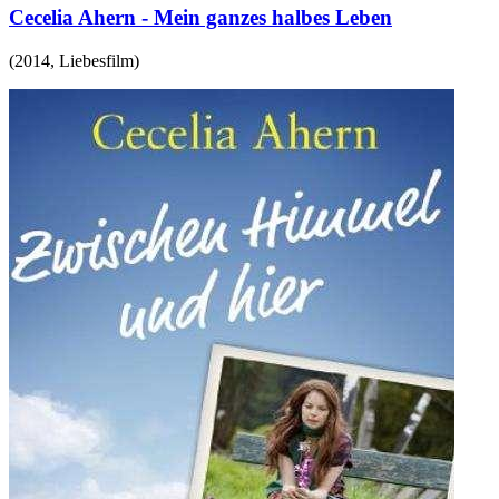
Cecelia Ahern - Mein ganzes halbes Leben
(
2014
,
Liebesfilm
)