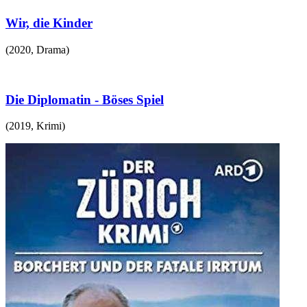
Wir, die Kinder
(
2020
,
Drama
)
Die Diplomatin - Böses Spiel
(
2019
,
Krimi
)