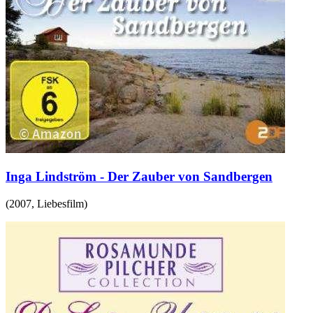
Inga Lindström - Der Zauber von Sandbergen
(
2007
,
Liebesfilm
)