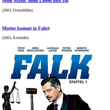
Mein Mann, mein Leben und Du
(
2003
,
Fernsehfilm
)
Mutter kommt in Fahrt
(
2003
,
Komödie
)