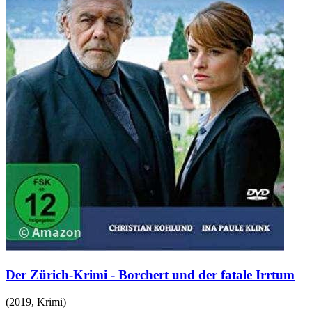
Der Zürich-Krimi - Borchert und der fatale Irrtum
(
2019
,
Krimi
)