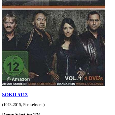
SOKO 5113
(
1978-2015
,
Fernsehserie
)
Demnächst im TV