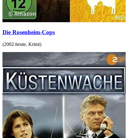
Die Rosenheim-Cops
(
2002-heute
,
Krimi
)