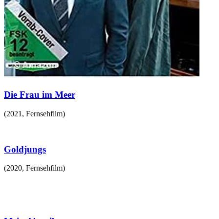
Die Frau im Meer
(
2021
,
Fernsehfilm
)
Goldjungs
(
2020
,
Fernsehfilm
)