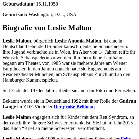
Geburtsdatum:
15.11.1958
Geburtsort:
Washington, D.C., USA
Biografie von Leslie Malton
Leslie Malton
, bürgerlich
Leslie Antonia Malton
, ist eine in
Deutschland lebende US-amerikanisch-deutsche Schauspielerin.
Ihre Jugend verbrachte sie in Wien. Im Alter von 14 Jahren reifte ihr
Wunsch, Schauspielerin zu werden. Ihre berufliche Laufbahn
begann am Theater, von 1985 war sie mehrere Jahre am Wiener
Burgtheater. In den Jahren danach hatte sie Engagements am
Residenztheater München, am Schauspielhaus Zürich und an den
Hamburger Kammerspielen.
Seit Ende der 1970er Jahre arbeitet sie auch für Film und Fernsehen.
Bekannt wurde sie in Deutschland 1992 mit ihrer Rolle der
Gudrun
Lange
im ZDF-Vierteiler
Der große Bellheim
.
Leslie Malton
engagiert sich für Kinder mit dem Rett-Syndrom, an
dem auch ihre jüngere Schwester erkrankt ist. Sie hat im Jahr 2015
das Buch “Brief an meine Schwester” veröffentlicht.
Leslie Malton
ist seit 1995 mit dem deutschen Schauspieler
Felix