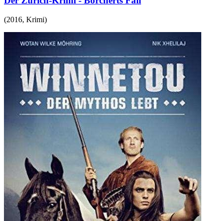
Der Zürich-Krimi - Borcherts Fall
(
2016
,
Krimi
)