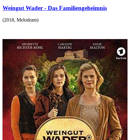
Weingut Wader - Das Familiengeheimnis
(
2018
,
Melodram
)