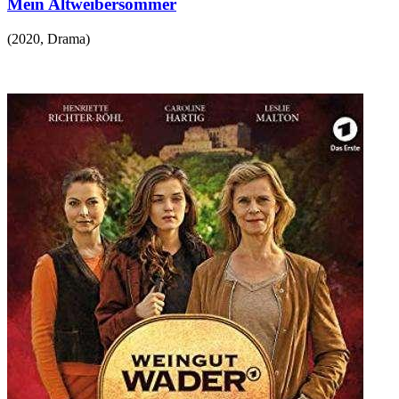
Mein Altweibersommer
(
2020
,
Drama
)