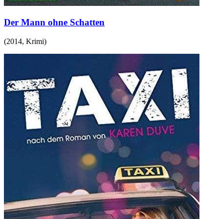
Der Mann ohne Schatten
(
2014
,
Krimi
)