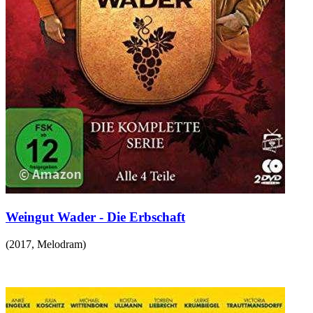
Weingut Wader - Die Erbschaft
(
2017
,
Melodram
)