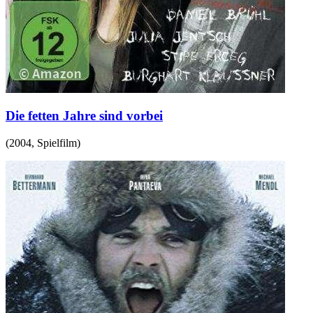
Die fetten Jahre sind vorbei
(
2004
,
Spielfilm
)