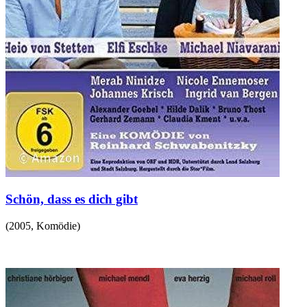
Schön, dass es dich gibt
(
2005
,
Komödie
)