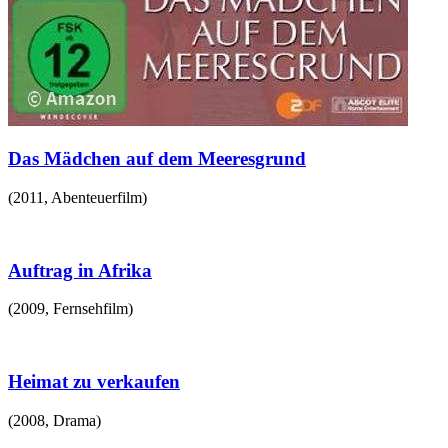
Das Mädchen auf dem Meeresgrund
(
2011
,
Abenteuerfilm
)
Auftrag in Afrika
(
2009
,
Fernsehfilm
)
Heimat zu verkaufen
(
2008
,
Drama
)