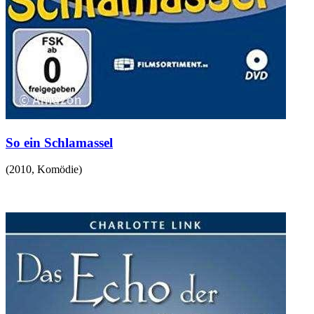
So ein Schlamassel
(
2010
,
Komödie
)