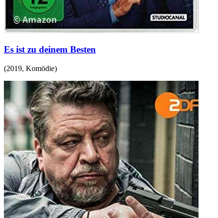
Es ist zu deinem Besten
(
2019
,
Komödie
)