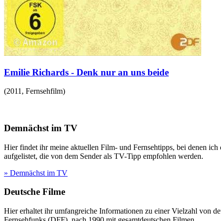
Emilie Richards - Denk nur an uns beide
(
2011
,
Fernsehfilm
)
Demnächst im TV
Hier findet ihr meine aktuellen Film- und Fernsehtipps, bei denen ic
aufgelistet, die von dem Sender als TV-Tipp empfohlen werden.
» Demnächst im TV
Deutsche Filme
Hier erhaltet ihr umfangreiche Informationen zu einer Vielzahl vo
Fernsehfunks (DFF), nach 1990 mit gesamtdeutschen Filmen.