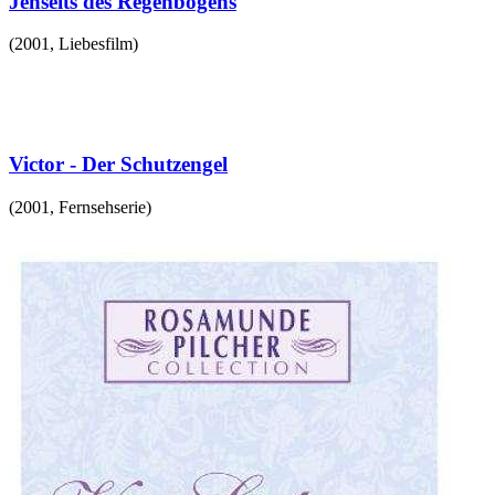
Jenseits des Regenbogens
(
2001
,
Liebesfilm
)
Victor - Der Schutzengel
(
2001
,
Fernsehserie
)