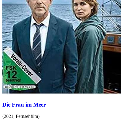
Die Frau im Meer
(
2021
,
Fernsehfilm
)