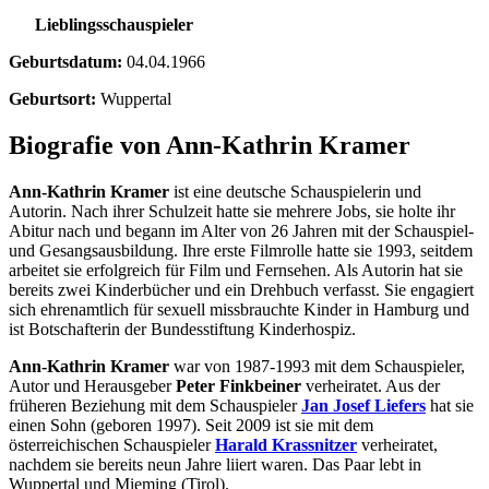
Lieblingsschauspieler
Geburtsdatum:
04.04.1966
Geburtsort:
Wuppertal
Biografie von Ann-Kathrin Kramer
Ann-Kathrin Kramer
ist eine deutsche Schauspielerin und
Autorin. Nach ihrer Schulzeit hatte sie mehrere Jobs, sie holte ihr
Abitur nach und begann im Alter von 26 Jahren mit der Schauspiel-
und Gesangsausbildung. Ihre erste Filmrolle hatte sie 1993, seitdem
arbeitet sie erfolgreich für Film und Fernsehen. Als Autorin hat sie
bereits zwei Kinderbücher und ein Drehbuch verfasst. Sie engagiert
sich ehrenamtlich für sexuell missbrauchte Kinder in Hamburg und
ist Botschafterin der Bundesstiftung Kinderhospiz.
Ann-Kathrin Kramer
war von 1987-1993 mit dem Schauspieler,
Autor und Herausgeber
Peter Finkbeiner
verheiratet. Aus der
früheren Beziehung mit dem Schauspieler
Jan Josef Liefers
hat sie
einen Sohn (geboren 1997). Seit 2009 ist sie mit dem
österreichischen Schauspieler
Harald Krassnitzer
verheiratet,
nachdem sie bereits neun Jahre liiert waren. Das Paar lebt in
Wuppertal und Mieming (Tirol).