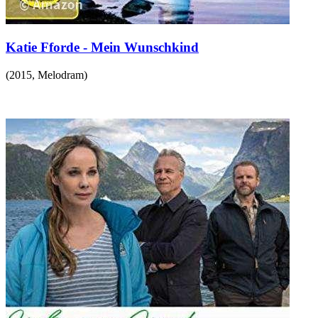
Katie Fforde - Mein Wunschkind
(
2015
,
Melodram
)