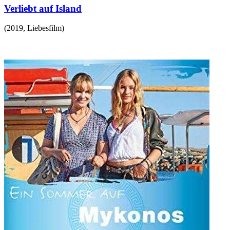
Verliebt auf Island
(
2019
,
Liebesfilm
)