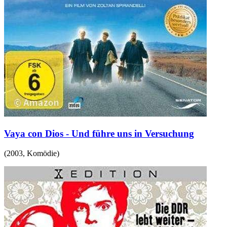
Vaya con Dios - Und führe uns in Versuchung
(
2003
,
Komödie
)