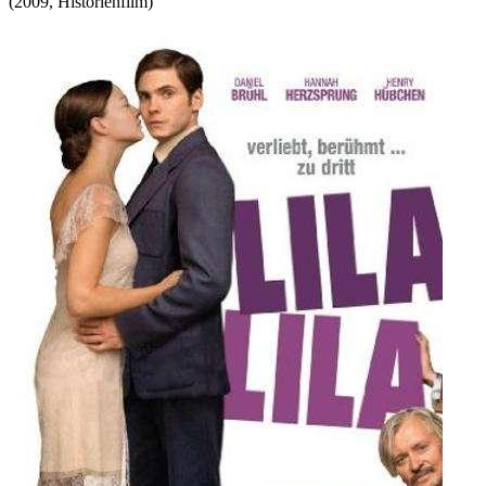
(
2009
,
Historienfilm
)