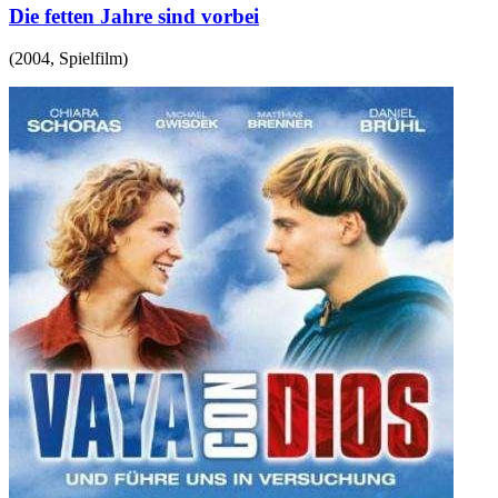
Die fetten Jahre sind vorbei
(
2004
,
Spielfilm
)