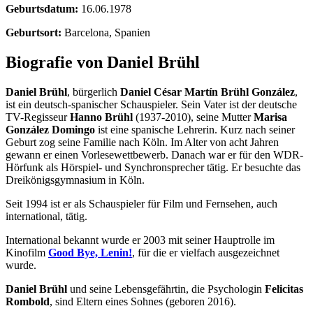
Geburtsdatum:
16.06.1978
Geburtsort:
Barcelona, Spanien
Biografie von Daniel Brühl
Daniel Brühl
, bürgerlich
Daniel César Martín Brühl González
,
ist ein deutsch-spanischer Schauspieler. Sein Vater ist der deutsche
TV-Regisseur
Hanno Brühl
(1937-2010), seine Mutter
Marisa
González Domingo
ist eine spanische Lehrerin. Kurz nach seiner
Geburt zog seine Familie nach Köln. Im Alter von acht Jahren
gewann er einen Vorlesewettbewerb. Danach war er für den WDR-
Hörfunk als Hörspiel- und Synchronsprecher tätig. Er besuchte das
Dreikönigsgymnasium in Köln.
Seit 1994 ist er als Schauspieler für Film und Fernsehen, auch
international, tätig.
International bekannt wurde er 2003 mit seiner Hauptrolle im
Kinofilm
Good Bye, Lenin!
, für die er vielfach ausgezeichnet
wurde.
Daniel Brühl
und seine Lebensgefährtin, die Psychologin
Felicitas
Rombold
, sind Eltern eines Sohnes (geboren 2016).