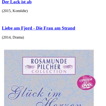
Der Lack ist ab
(
2015
,
Komödie
)
Liebe am Fjord - Die Frau am Strand
(
2014
,
Drama
)