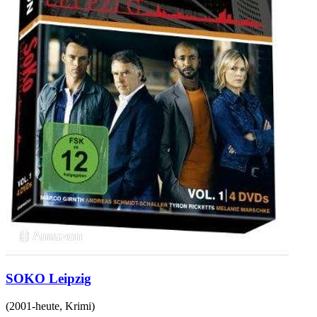
SOKO Leipzig
(
2001-heute
,
Krimi
)