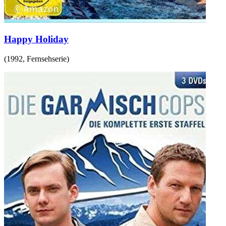
Happy Holiday
(
1992
,
Fernsehserie
)