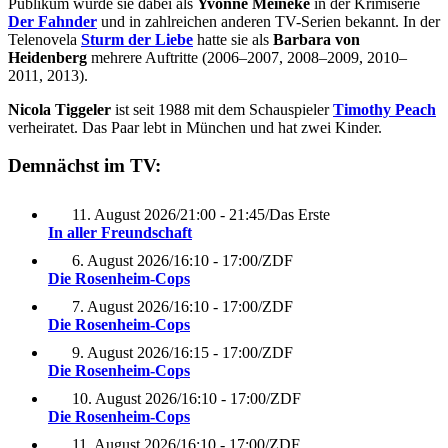
Publikum wurde sie dabei als
Yvonne Meineke
in der Krimiserie
Der Fahnder
und in zahlreichen anderen TV-Serien bekannt. In der
Telenovela
Sturm der Liebe
hatte sie als
Barbara von
Heidenberg
mehrere Auftritte (2006–2007, 2008–2009, 2010–
2011, 2013).
Nicola Tiggeler
ist seit 1988 mit dem Schauspieler
Timothy Peach
verheiratet. Das Paar lebt in München und hat zwei Kinder.
Demnächst im TV:
11. August 2026
/
21:00 - 21:45
/
Das Erste
In aller Freundschaft
6. August 2026
/
16:10 - 17:00
/
ZDF
Die Rosenheim-Cops
7. August 2026
/
16:10 - 17:00
/
ZDF
Die Rosenheim-Cops
9. August 2026
/
16:15 - 17:00
/
ZDF
Die Rosenheim-Cops
10. August 2026
/
16:10 - 17:00
/
ZDF
Die Rosenheim-Cops
11. August 2026
/
16:10 - 17:00
/
ZDF