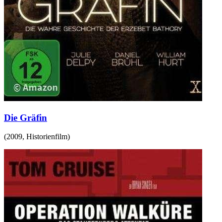
Die Gräfin
(
2009
,
Historienfilm
)