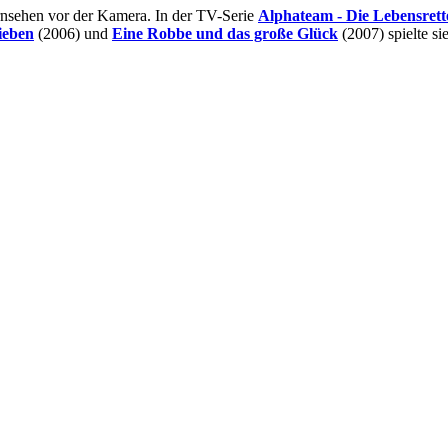
ernsehen vor der Kamera. In der TV-Serie
Alphateam - Die Lebensret
ieben
(2006) und
Eine Robbe und das große Glück
(2007) spielte si