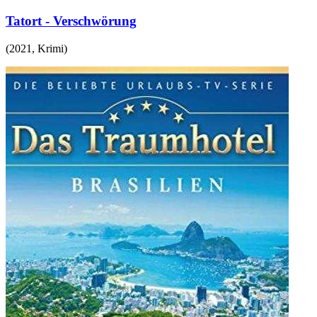
Tatort - Verschwörung
(
2021
,
Krimi
)