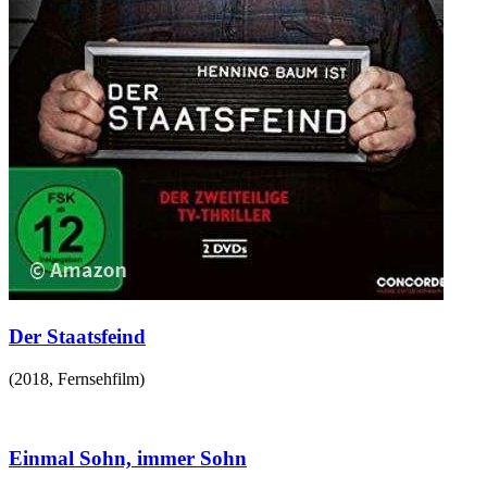
Der Staatsfeind
(
2018
,
Fernsehfilm
)
Einmal Sohn, immer Sohn