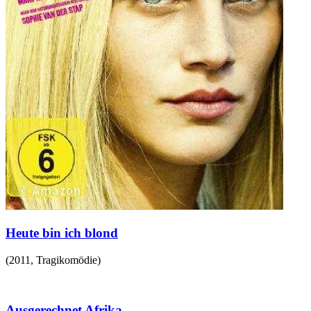
Heute bin ich blond
(
2011
,
Tragikomödie
)
Ausgerechnet Afrika