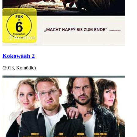
Kokowääh 2
(
2013
,
Komödie
)