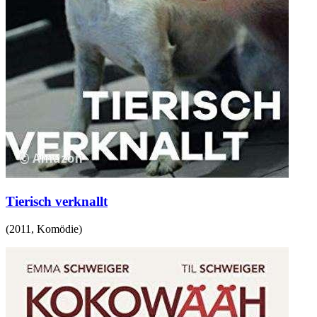
Tierisch verknallt
(
2011
,
Komödie
)