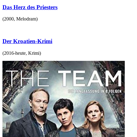
Das Herz des Priesters
(
2000
,
Melodram
)
Der Kroatien-Krimi
(
2016-heute
,
Krimi
)