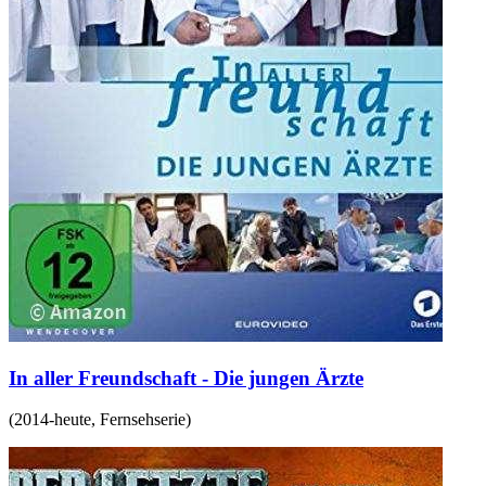
In aller Freundschaft - Die jungen Ärzte
(
2014-heute
,
Fernsehserie
)