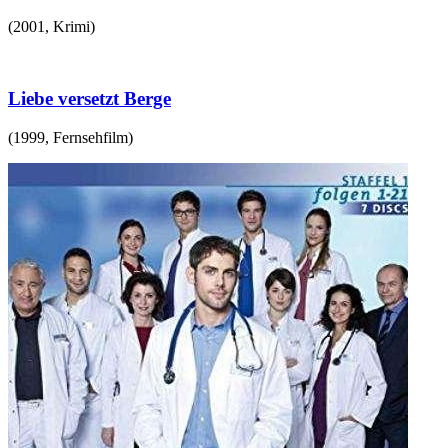
(
2001
,
Krimi
)
Liebe versetzt Berge
(
1999
,
Fernsehfilm
)