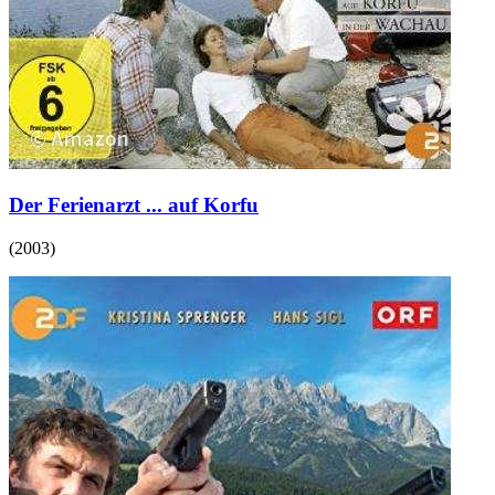
Der Ferienarzt ... auf Korfu
(
2003
)