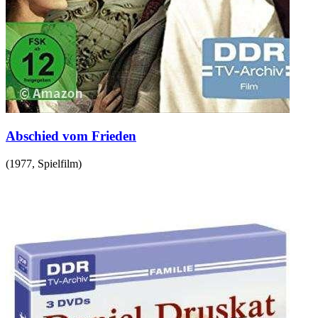
Abschied vom Frieden
(
1977
,
Spielfilm
)