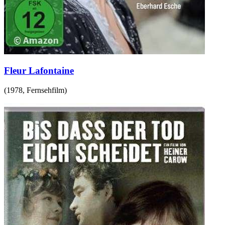
Fleur Lafontaine
(
1978
,
Fernsehfilm
)