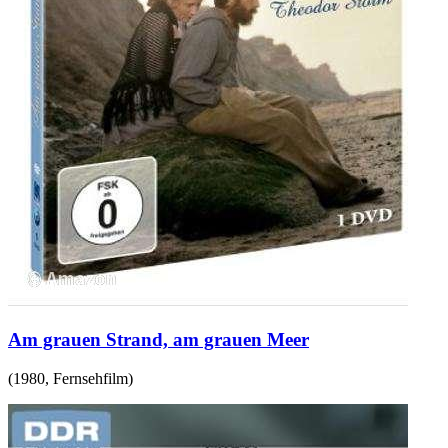
Am grauen Strand, am grauen Meer
(
1980
,
Fernsehfilm
)