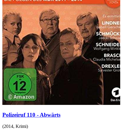
Polizeiruf 110 - Abwärts
(
2014
,
Krimi
)