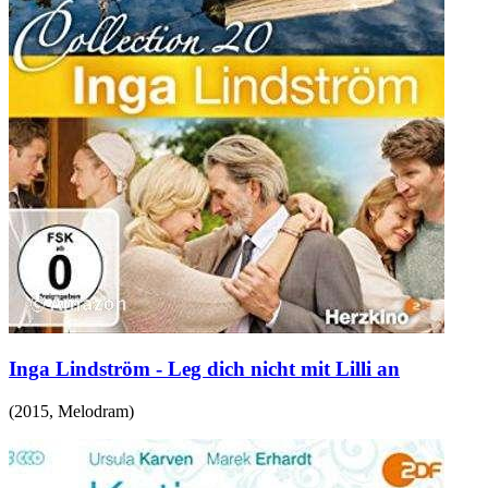
Inga Lindström - Leg dich nicht mit Lilli an
(
2015
,
Melodram
)