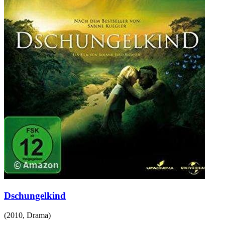
Dschungelkind
(
2010
,
Drama
)