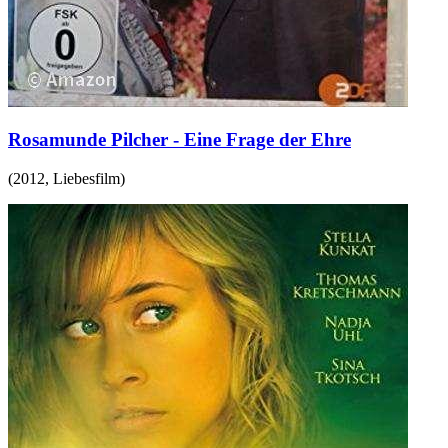
Rosamunde Pilcher - Eine Frage der Ehre
(
2012
,
Liebesfilm
)