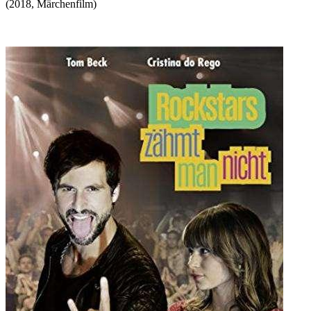
(
2018
,
Märchenfilm
)