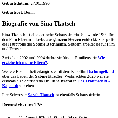
Geburtsdatum:
27.06.1990
Geburtsort:
Berlin
Biografie von Sina Tkotsch
Sina Tkotsch
ist eine deutsche Schauspielerin. Sie wurde 1999 für
den Film
Florian – Liebe aus ganzem Herzen
entdeckt. Sie spielte
die Hauptrolle der
Sophie Bachmann
. Seitdem arbeitet sie für Film
und Fernsehen.
Zwischen 2002 und 2004 drehte sie für die Familienserie
Wie
erziehe ich meine Eltern?
.
Weitere Bekanntheit erlangte sie mit dem Kinofilm
Dschungelkind
über das Leben der
Sabine Kuegler
. Weihnachten 2020 war sie
erstmals als Schiffsärztin
Dr. Julia Brand
in
Das Traumschiff -
Kapstadt
zu sehen.
Ihre Schwester
Sarah Tkotsch
ist ebenfalls Schauspielerin.
Demnächst im TV:
11. August 2026
/
21:00 - 21:45
/
Das Erste