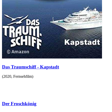
Das Traumschiff - Kapstadt
(
2020
,
Fernsehfilm
)
Der Froschkönig