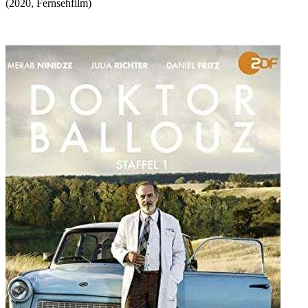
(
2020
,
Fernsehfilm
)