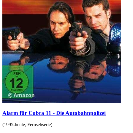
Alarm für Cobra 11 - Die Autobahnpolizei
(
1995-heute
,
Fernsehserie
)