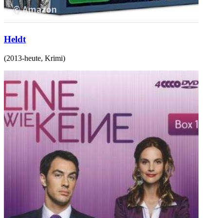
Heldt
(
2013-heute
,
Krimi
)