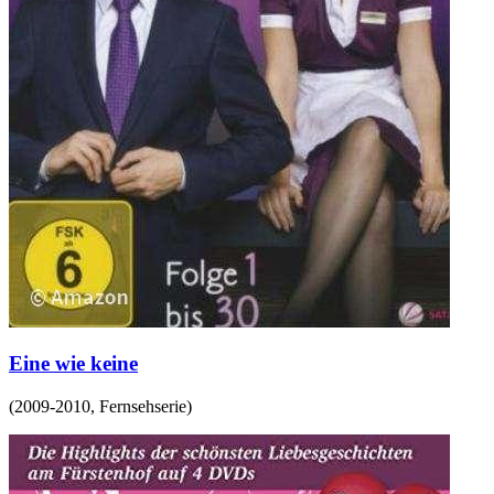
Eine wie keine
(
2009-2010
,
Fernsehserie
)