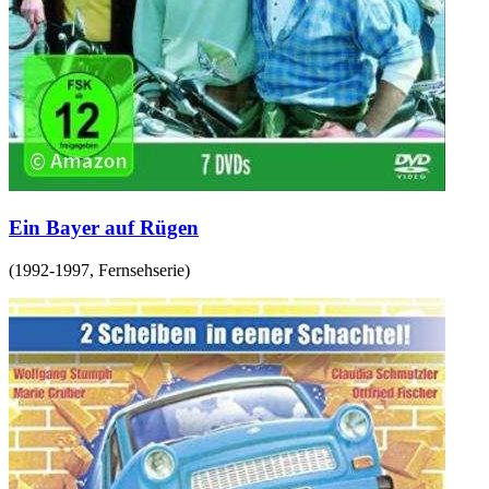
Ein Bayer auf Rügen
(
1992-1997
,
Fernsehserie
)