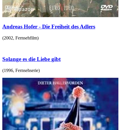
Andreas Hofer - Die Freiheit des Adlers
(
2002
,
Fernsehfilm
)
Solange es die Liebe gibt
(
1996
,
Fernsehserie
)