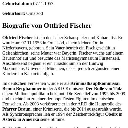
Geburtsdatum:
07.11.1953
Geburtsort:
Ornatsöd
Biografie von Ottfried Fischer
Ottfried Fischer
ist ein deutscher Schauspieler und Kabarettist. Er
wurde am 07.11.1953 in Ornatsöd, einem kleinen Ort in
Niederbayern, geboren. Sein Vater betrieb ein Fischgeschäft in
Gelsenkirchen, seine Mutter war Bayerin. Fischer wuchs auf einem
Bauernhof auf und besuchte das Maristengymnasium Fürstenzell.
Anschließend begann er ein Jurastudium an der Ludwig-
Maximilians-Universität München, das er jedoch zugunsten einer
Karriere im Kabarett aufgab.
Im deutschen Fernsehen wurde er als
Kriminalhauptkommissar
Benno Berghammer
in der ARD-Krimiserie
Der Bulle von Tölz
einem Millionenpublikum bekannt. Die Serie lief von 1995 bis 2009
und machte ihn zu einer der populärsten Figuren im deutschen
Fernsehen. Ab 2003 verkörperte er in der ARD die Hauptrolle des
Pfarrer Braun
, einer Krimiserie, die bis 2014 ausgestrahlt wurde.
Als Synchronsprecher lieh er 1994 der Zeichentrickfigur
Obelix
in
Asterix in Amerika
seine Stimme.