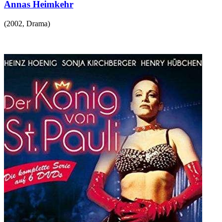
Annas Heimkehr
(
2002
,
Drama
)