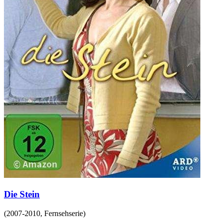
Die Stein
(
2007-2010
,
Fernsehserie
)