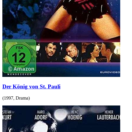
Der König von St. Pauli
(
1997
,
Drama
)