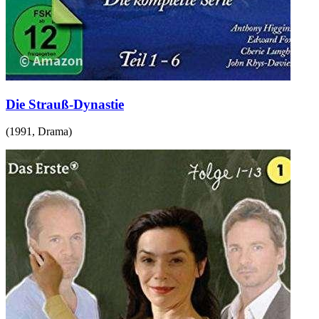
Die Strauß-Dynastie
(
1991
,
Drama
)