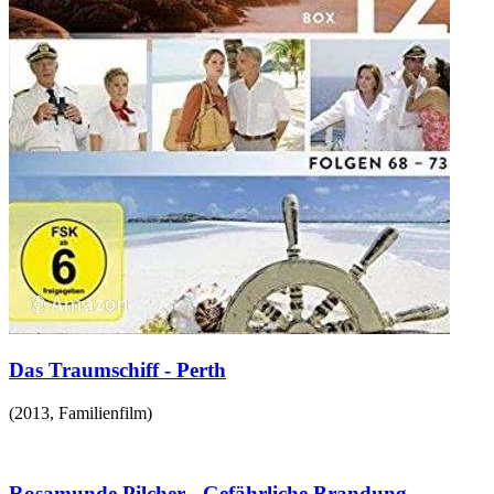
Das Traumschiff - Perth
(
2013
,
Familienfilm
)
Rosamunde Pilcher - Gefährliche Brandung