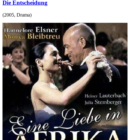
Die Entscheidung
(
2005
,
Drama
)