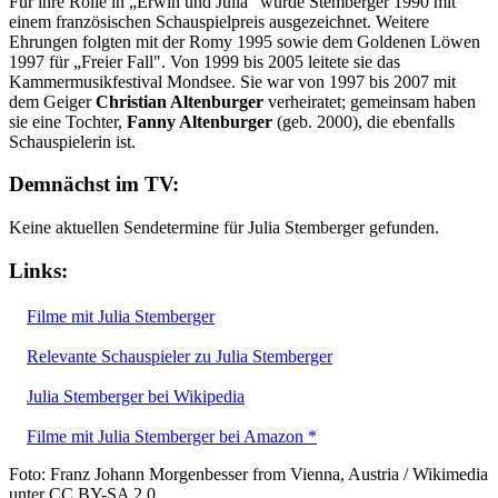
Für ihre Rolle in „Erwin und Julia" wurde Stemberger 1990 mit
einem französischen Schauspielpreis ausgezeichnet. Weitere
Ehrungen folgten mit der Romy 1995 sowie dem Goldenen Löwen
1997 für „Freier Fall". Von 1999 bis 2005 leitete sie das
Kammermusikfestival Mondsee. Sie war von 1997 bis 2007 mit
dem Geiger
Christian Altenburger
verheiratet; gemeinsam haben
sie eine Tochter,
Fanny Altenburger
(geb. 2000), die ebenfalls
Schauspielerin ist.
Demnächst im TV:
Keine aktuellen Sendetermine für Julia Stemberger gefunden.
Links:
Filme mit Julia Stemberger
Relevante Schauspieler zu Julia Stemberger
Julia Stemberger bei Wikipedia
Filme mit Julia Stemberger bei Amazon *
Foto: Franz Johann Morgenbesser from Vienna, Austria / Wikimedia
unter CC BY-SA 2.0