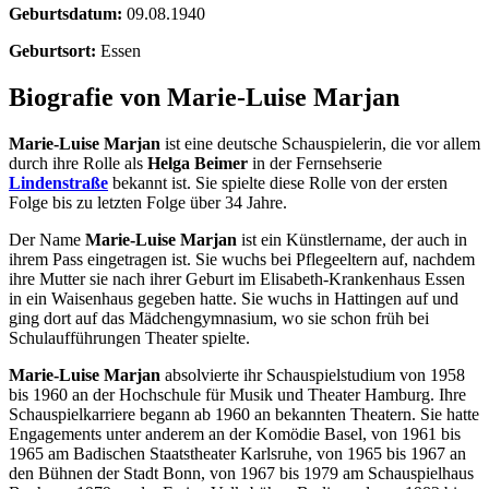
Geburtsdatum:
09.08.1940
Geburtsort:
Essen
Biografie von Marie-Luise Marjan
Marie-Luise Marjan
ist eine deutsche Schauspielerin, die vor allem
durch ihre Rolle als
Helga Beimer
in der Fernsehserie
Lindenstraße
bekannt ist. Sie spielte diese Rolle von der ersten
Folge bis zu letzten Folge über 34 Jahre.
Der Name
Marie-Luise Marjan
ist ein Künstlername, der auch in
ihrem Pass eingetragen ist. Sie wuchs bei Pflegeeltern auf, nachdem
ihre Mutter sie nach ihrer Geburt im Elisabeth-Krankenhaus Essen
in ein Waisenhaus gegeben hatte. Sie wuchs in Hattingen auf und
ging dort auf das Mädchengymnasium, wo sie schon früh bei
Schulaufführungen Theater spielte.
Marie-Luise Marjan
absolvierte ihr Schauspielstudium von 1958
bis 1960 an der Hochschule für Musik und Theater Hamburg. Ihre
Schauspielkarriere begann ab 1960 an bekannten Theatern. Sie hatte
Engagements unter anderem an der Komödie Basel, von 1961 bis
1965 am Badischen Staatstheater Karlsruhe, von 1965 bis 1967 an
den Bühnen der Stadt Bonn, von 1967 bis 1979 am Schauspielhaus