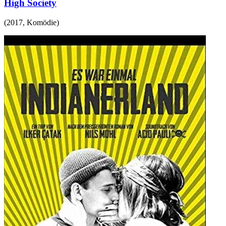
High Society
(
2017
,
Komödie
)