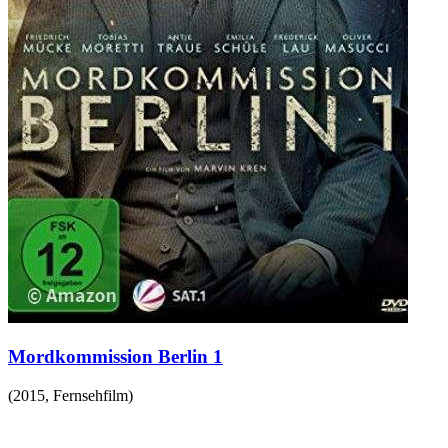
Mordkommission Berlin 1
(
2015
,
Fernsehfilm
)