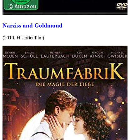
Narziss und Goldmund
(
2019
,
Historienfilm
)