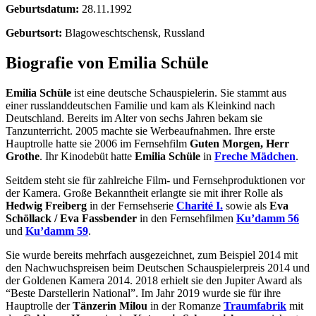
Geburtsdatum:
28.11.1992
Geburtsort:
Blagoweschtschensk, Russland
Biografie von Emilia Schüle
Emilia Schüle
ist eine deutsche Schauspielerin. Sie stammt aus
einer russlanddeutschen Familie und kam als Kleinkind nach
Deutschland. Bereits im Alter von sechs Jahren bekam sie
Tanzunterricht. 2005 machte sie Werbeaufnahmen. Ihre erste
Hauptrolle hatte sie 2006 im Fernsehfilm
Guten Morgen, Herr
Grothe
. Ihr Kinodebüt hatte
Emilia Schüle
in
Freche Mädchen
.
Seitdem steht sie für zahlreiche Film- und Fernsehproduktionen vor
der Kamera. Große Bekanntheit erlangte sie mit ihrer Rolle als
Hedwig Freiberg
in der Fernsehserie
Charité I.
sowie als
Eva
Schöllack / Eva Fassbender
in den Fernsehfilmen
Ku’damm 56
und
Ku’damm 59
.
Sie wurde bereits mehrfach ausgezeichnet, zum Beispiel 2014 mit
den Nachwuchspreisen beim Deutschen Schauspielerpreis 2014 und
der Goldenen Kamera 2014. 2018 erhielt sie den Jupiter Award als
“Beste Darstellerin National”. Im Jahr 2019 wurde sie für ihre
Hauptrolle der
Tänzerin Milou
in der Romanze
Traumfabrik
mit