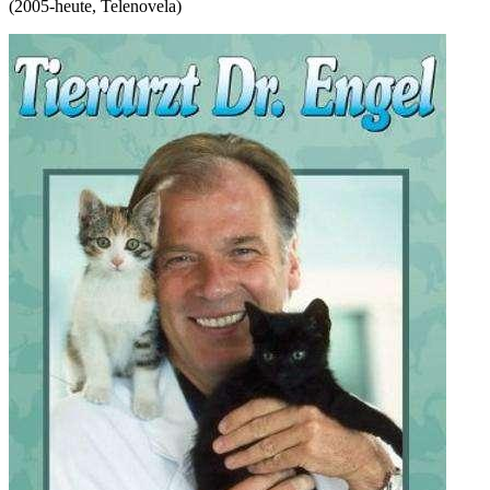
(
2005-heute
,
Telenovela
)