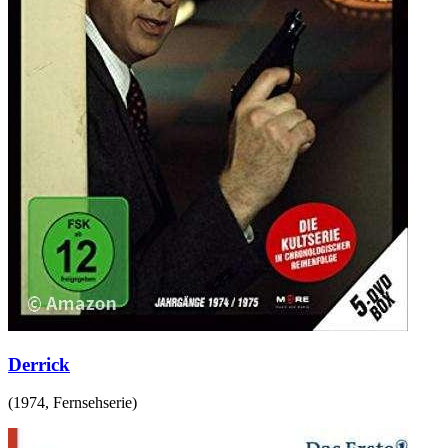
Derrick
(
1974
,
Fernsehserie
)