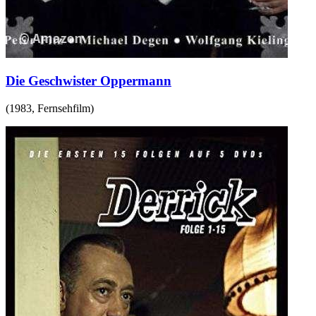
Die Geschwister Oppermann
(
1983
,
Fernsehfilm
)