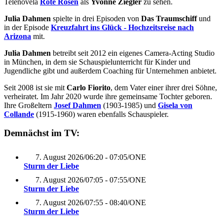
Telenovela
Rote Rosen
als
Yvonne Ziegler
zu sehen.
Julia Dahmen
spielte in drei Episoden von
Das Traumschiff
und
in der Episode
Kreuzfahrt ins Glück - Hochzeitsreise nach
Arizona
mit.
Julia Dahmen
betreibt seit 2012 ein eigenes Camera-Acting Studio
in München, in dem sie Schauspielunterricht für Kinder und
Jugendliche gibt und außerdem Coaching für Unternehmen anbietet.
Seit 2008 ist sie mit
Carlo Fiorito
, dem Vater einer ihrer drei Söhne,
verheiratet. Im Jahr 2020 wurde ihre gemeinsame Tochter geboren.
Ihre Großeltern
Josef Dahmen
(1903-1985) und
Gisela von
Collande
(1915-1960) waren ebenfalls Schauspieler.
Demnächst im TV:
7. August 2026
/
06:20 - 07:05
/
ONE
Sturm der Liebe
7. August 2026
/
07:05 - 07:55
/
ONE
Sturm der Liebe
7. August 2026
/
07:55 - 08:40
/
ONE
Sturm der Liebe