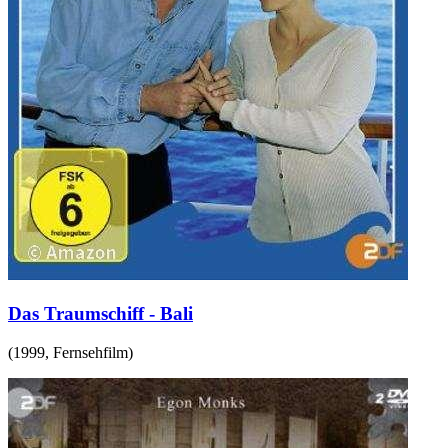
Das Traumschiff - Bali
(
1999
,
Fernsehfilm
)