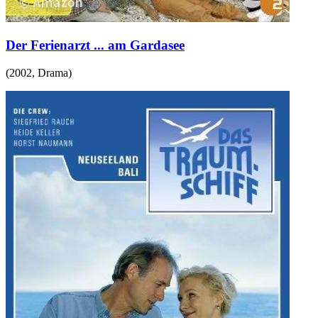
Der Ferienarzt ... am Gardasee
(
2002
,
Drama
)