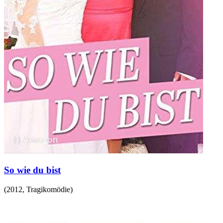
So wie du bist
(
2012
,
Tragikomödie
)