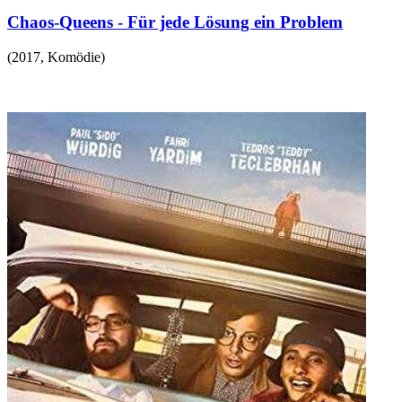
Chaos-Queens - Für jede Lösung ein Problem
(
2017
,
Komödie
)