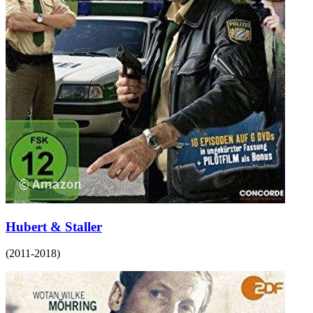
Hubert & Staller
(
2011-2018
)