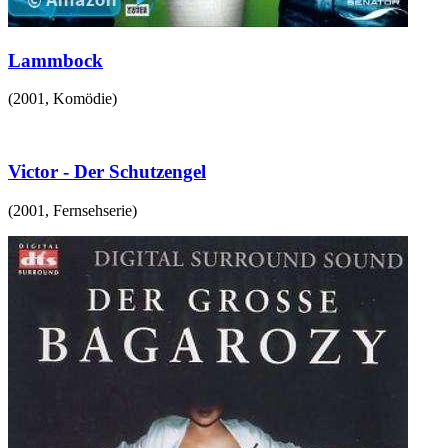
Lammbock
(
2001
,
Komödie
)
Victor - Der Schutzengel
(
2001
,
Fernsehserie
)