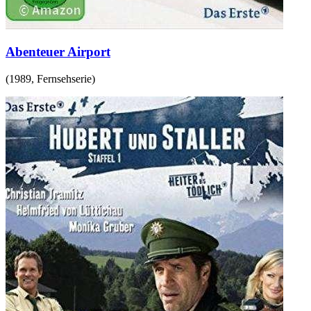
Abenteuer Airport
(
1989
,
Fernsehserie
)