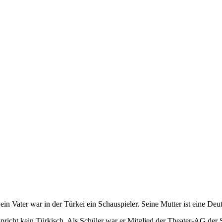
ein Vater war in der Türkei ein Schauspieler. Seine Mutter ist eine Deu
spricht kein Türkisch. Als Schüler war er Mitglied der Theater-AG der S