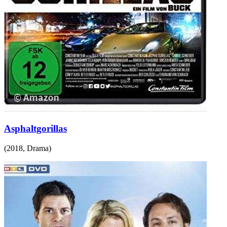
Asphaltgorillas
(
2018
,
Drama
)