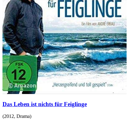
Das Leben ist nichts für Feiglinge
(
2012
,
Drama
)