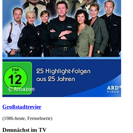
Großstadtrevier
(
1986-heute
,
Fernsehserie
)
Demnächst im TV