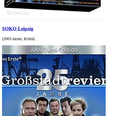
SOKO Leipzig
(
2001-heute
,
Krimi
)