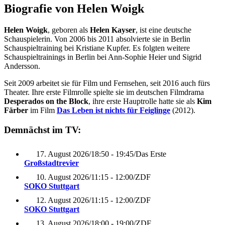
Biografie von Helen Woigk
Helen Woigk
, geboren als
Helen Kayser
, ist eine deutsche
Schauspielerin. Von 2006 bis 2011 absolvierte sie in Berlin
Schauspieltraining bei Kristiane Kupfer. Es folgten weitere
Schauspieltrainings in Berlin bei Ann-Sophie Heier und Sigrid
Andersson.
Seit 2009 arbeitet sie für Film und Fernsehen, seit 2016 auch fürs
Theater. Ihre erste Filmrolle spielte sie im deutschen Filmdrama
Desperados on the Block
, ihre erste Hauptrolle hatte sie als
Kim
Färber
im Film
Das Leben ist nichts für Feiglinge
(2012).
Demnächst im TV:
17. August 2026
/
18:50 - 19:45
/
Das Erste
Großstadtrevier
10. August 2026
/
11:15 - 12:00
/
ZDF
SOKO Stuttgart
12. August 2026
/
11:15 - 12:00
/
ZDF
SOKO Stuttgart
13. August 2026
/
18:00 - 19:00
/
ZDF