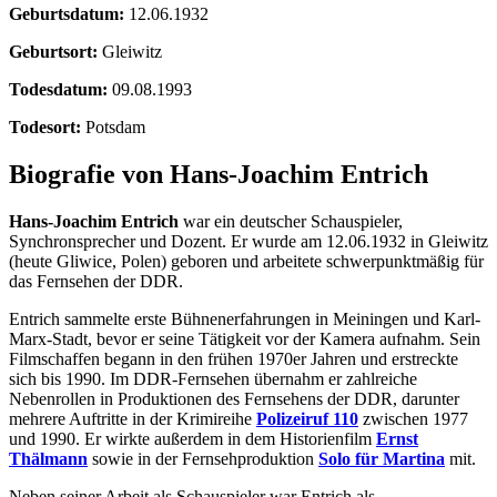
Geburtsdatum:
12.06.1932
Geburtsort:
Gleiwitz
Todesdatum:
09.08.1993
Todesort:
Potsdam
Biografie von Hans-Joachim Entrich
Hans-Joachim Entrich
war ein deutscher Schauspieler,
Synchronsprecher und Dozent. Er wurde am 12.06.1932 in Gleiwitz
(heute Gliwice, Polen) geboren und arbeitete schwerpunktmäßig für
das Fernsehen der DDR.
Entrich sammelte erste Bühnenerfahrungen in Meiningen und Karl-
Marx-Stadt, bevor er seine Tätigkeit vor der Kamera aufnahm. Sein
Filmschaffen begann in den frühen 1970er Jahren und erstreckte
sich bis 1990. Im DDR-Fernsehen übernahm er zahlreiche
Nebenrollen in Produktionen des Fernsehens der DDR, darunter
mehrere Auftritte in der Krimireihe
Polizeiruf 110
zwischen 1977
und 1990. Er wirkte außerdem in dem Historienfilm
Ernst
Thälmann
sowie in der Fernsehproduktion
Solo für Martina
mit.
Neben seiner Arbeit als Schauspieler war Entrich als