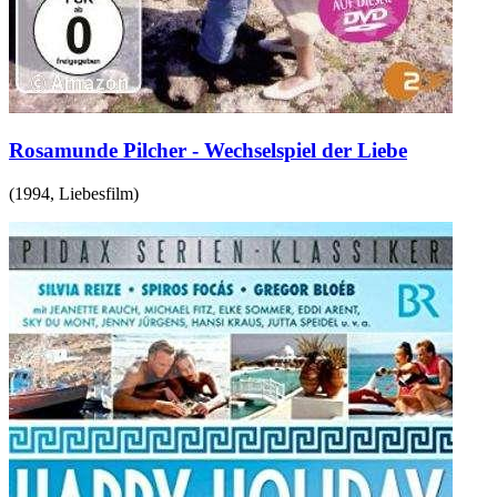
Rosamunde Pilcher - Wechselspiel der Liebe
(
1994
,
Liebesfilm
)