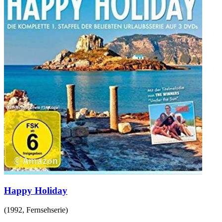
Happy Holiday
(
1992
,
Fernsehserie
)