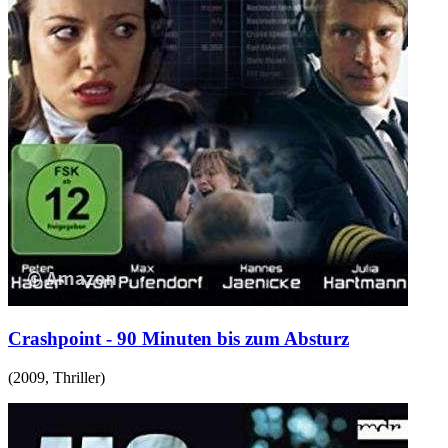
Crashpoint - 90 Minuten bis zum Absturz
(
2009
,
Thriller
)