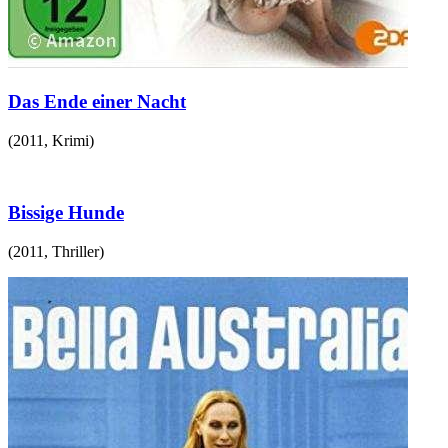
Das Ende einer Nacht
(
2011
,
Krimi
)
Bissige Hunde
(
2011
,
Thriller
)