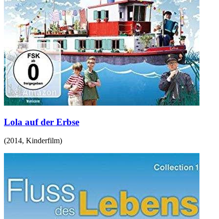
Lola auf der Erbse
(
2014
,
Kinderfilm
)