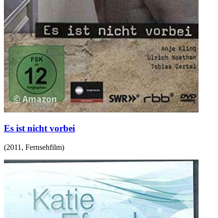
Es ist nicht vorbei
(
2011
,
Fernsehfilm
)