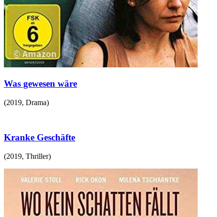
Was gewesen wäre
(
2019
,
Drama
)
Kranke Geschäfte
(
2019
,
Thriller
)