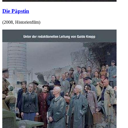
Die Päpstin
(
2008
,
Historienfilm
)