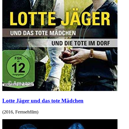
Lotte Jäger und das tote Mädchen
(
2016
,
Fernsehfilm
)