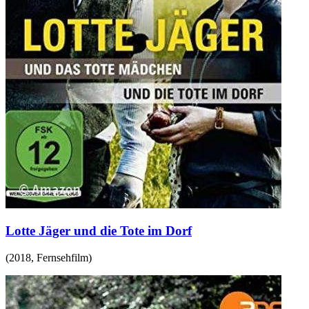
Lotte Jäger und die Tote im Dorf
(
2018
,
Fernsehfilm
)