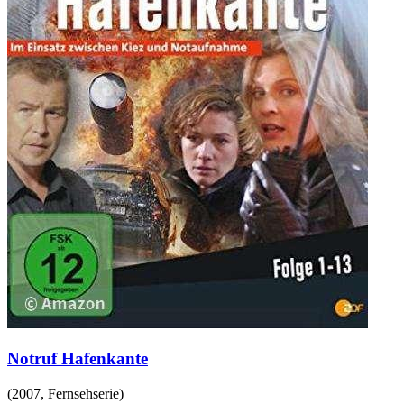
Notruf Hafenkante
(
2007
,
Fernsehserie
)