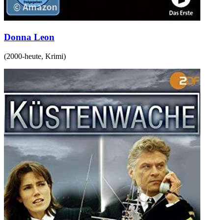
Donna Leon
(
2000-heute
,
Krimi
)