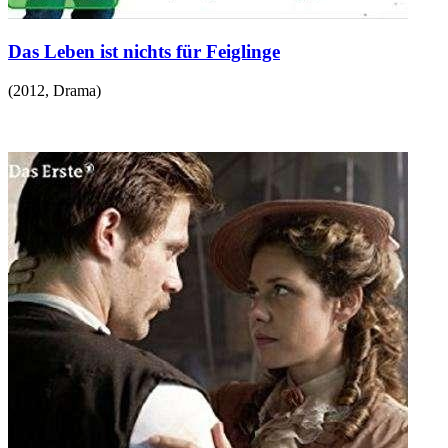
Das Leben ist nichts für Feiglinge
(
2012
,
Drama
)