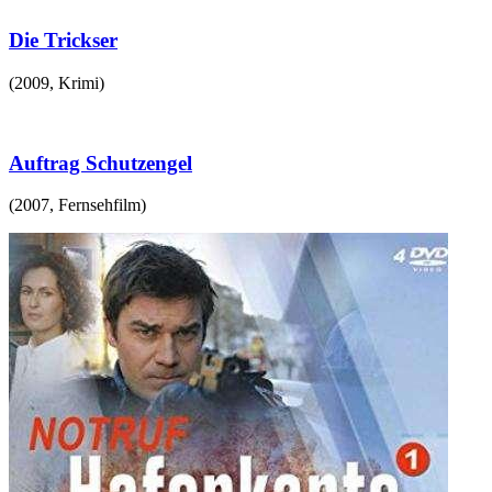
Die Trickser
(
2009
,
Krimi
)
Auftrag Schutzengel
(
2007
,
Fernsehfilm
)