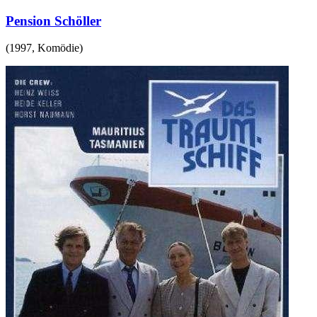
Pension Schöller
(
1997
,
Komödie
)