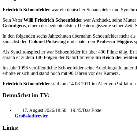
Friedrich Schoenfelder
war ein deutscher Schauspieler und Synchron
Sein Vater
Willi Friedrich Schoenfelder
war Architekt, seine Mutte
Gründgens
, einem der bedeutendsten Theaterregisseure seiner Zeit.
In den folgenden sechs Jahrzehnten übernahm Schoenfelder mehr als 
zunächst den
Colonel Pickering
und später den
Professor Higgins
sp
Als Synchronsprecher war Schoenfelder für über 400 Filme tätig. E
sprach er zudem 140 Folgen der Naturfilmreihe
Im Reich der wilden
Im Jahr 1996 veröffentlichte Schoenfelder seine Autobiografie unter 
erholte er sich und stand noch mit 90 Jahren vor der Kamera.
Friedrich Schoenfelder
starb am 14.08.2011 im Alter von 94 Jahren 
Demnächst im TV:
17. August 2026
/
18:50 - 19:45
/
Das Erste
Großstadtrevier
Links: