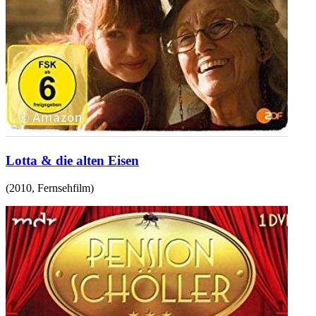
Lotta & die alten Eisen
(
2010
,
Fernsehfilm
)