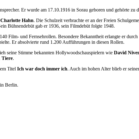
sprecher. Er wurde am 17.10.1916 in Sorau geboren und gehörte zu den
r
Charlotte Hahn
. Die Schulzeit verbrachte er an der Freien Schulgem
 Sein Bühnendebüt gab er 1936, sein Filmdebüt folgte 1948.
140 Film- und Fernsehrollen. Besondere Bekanntheit erlangte er durch
ielte. Er absolvierte rund 1.200 Aufführungen in diesen Rollen.
r lieh seine Stimme bekannten Hollywoodschauspielern wie
David Nive
 Tiere
.
dem Titel
Ich war doch immer ich
. Auch im hohen Alter blieb er sein
in Berlin.