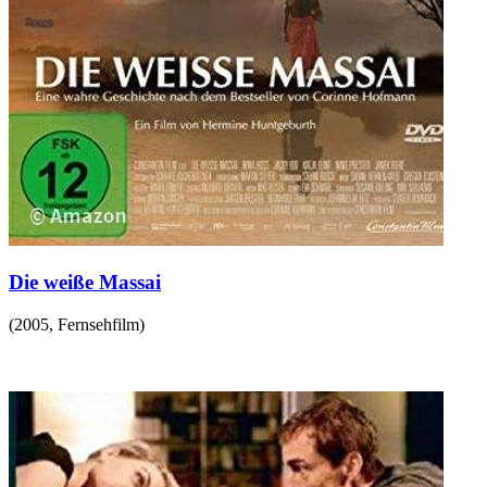
Die weiße Massai
(
2005
,
Fernsehfilm
)