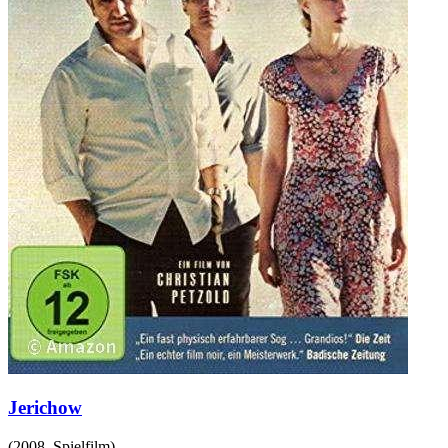
Jerichow
(
2008
,
Spielfilm
)