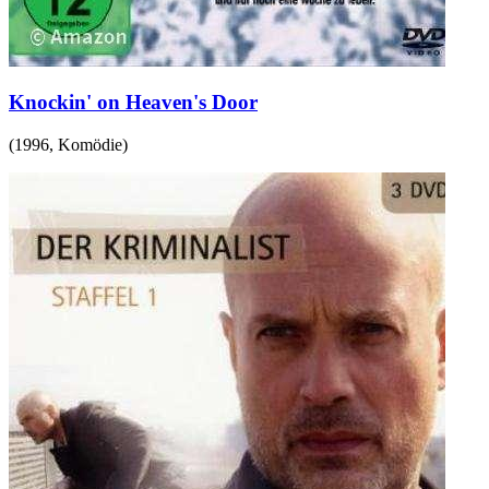
Knockin' on Heaven's Door
(
1996
,
Komödie
)