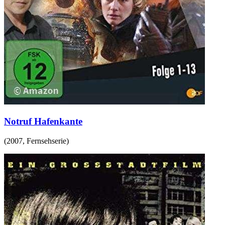
Notruf Hafenkante
(
2007
,
Fernsehserie
)