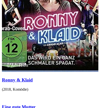
Ronny & Klaid
(
2018
,
Komödie
)
Eine gute Mutter