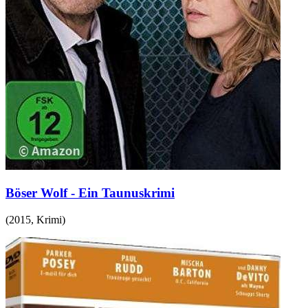
Böser Wolf - Ein Taunuskrimi
(
2015
,
Krimi
)