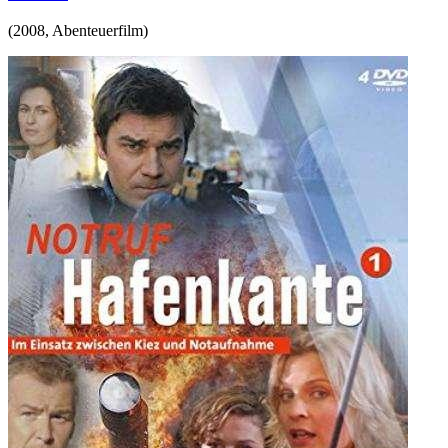
(
2008
,
Abenteuerfilm
)