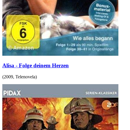
Alisa - Folge deinem Herzen
(
2009
,
Telenovela
)