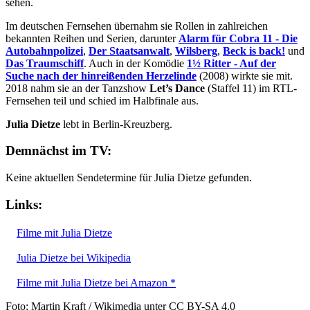
sehen.
Im deutschen Fernsehen übernahm sie Rollen in zahlreichen
bekannten Reihen und Serien, darunter
Alarm für Cobra 11 - Die
Autobahnpolizei
,
Der Staatsanwalt
,
Wilsberg
,
Beck is back!
und
Das Traumschiff
. Auch in der Komödie
1½ Ritter - Auf der
Suche nach der hinreißenden Herzelinde
(2008) wirkte sie mit.
2018 nahm sie an der Tanzshow
Let’s Dance
(Staffel 11) im RTL-
Fernsehen teil und schied im Halbfinale aus.
Julia Dietze
lebt in Berlin-Kreuzberg.
Demnächst im TV:
Keine aktuellen Sendetermine für Julia Dietze gefunden.
Links:
Filme mit Julia Dietze
Julia Dietze bei Wikipedia
Filme mit Julia Dietze bei Amazon *
Foto: Martin Kraft / Wikimedia unter CC BY-SA 4.0