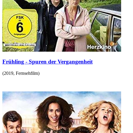
Frühling - Spuren der Vergangenheit
(
2019
,
Fernsehfilm
)