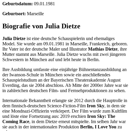
Geburtsdatum:
09.01.1981
Geburtsort:
Marseille
Biografie von Julia Dietze
Julia Dietze
ist eine deutsche Schauspielerin und ehemaliges
Model. Sie wurde am 09.01.1981 in Marseille, Frankreich, geboren.
Ihr Vater ist der deutsche Maler und Illustrator
Mathias Dietze
, ihre
Mutter stammt aus Marseille. Julia Dietze wuchs mit zwei jüngeren
Schwestern in München auf und lebt heute in Berlin.
Ihre Ausbildung umfasste eine einjährige Bühnentanzausbildung an
der Iwanson-Schule in München sowie ein anschließendes
Schauspielstudium an der Bayerischen Theaterakademie August
Everding, das sie 2004 abschloss. Ab Mitte der 2000er Jahre war sie
in zahlreichen deutschen Film- und Fernsehproduktionen zu sehen.
Internationale Bekanntheit erlangte sie 2012 durch die Hauptrolle in
dem finnisch-deutschen Science-Fiction-Film
Iron Sky
, in dem sie
eine Mondnazi-Offizierin verkörpert. Der Film wurde zum Kultfilm
und löste eine Fortsetzung aus: 2019 erschien
Iron Sky: The
Coming Race
, in dem Dietze erneut mitspielte. Im selben Jahr war
sie auch in der internationalen Produktion
Berlin, I Love You
zu