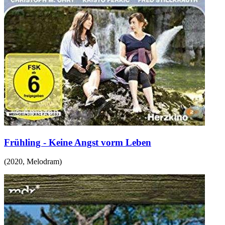
Frühling - Keine Angst vorm Leben
(
2020
,
Melodram
)