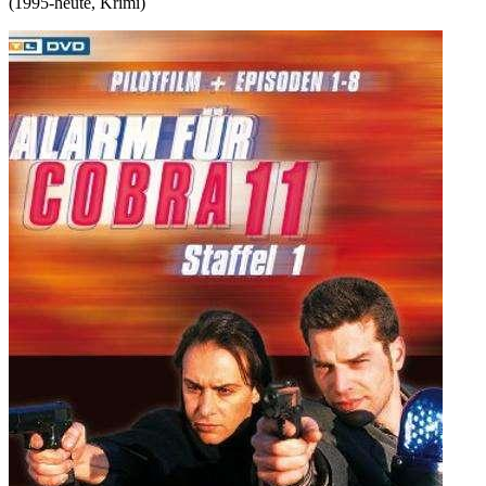
(
1995-heute
,
Krimi
)