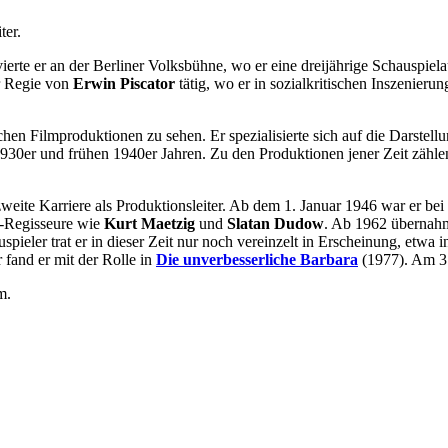
ter.
te er an der Berliner Volksbühne, wo er eine dreijährige Schauspielau
r Regie von
Erwin Piscator
tätig, wo er in sozialkritischen Inszenieru
hen Filmproduktionen zu sehen. Er spezialisierte sich auf die Darstel
n 1930er und frühen 1940er Jahren. Zu den Produktionen jener Zeit zähl
weite Karriere als Produktionsleiter. Ab dem 1. Januar 1946 war er bei 
R-Regisseure wie
Kurt Maetzig
und
Slatan Dudow
. Ab 1962 übernahm
pieler trat er in dieser Zeit nur noch vereinzelt in Erscheinung, etwa 
 fand er mit der Rolle in
Die unverbesserliche Barbara
(1977). Am 31
m.