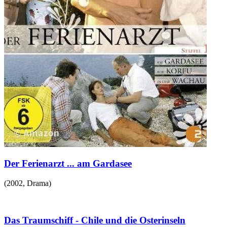
Der Ferienarzt ... am Gardasee
(
2002
,
Drama
)
Das Traumschiff - Chile und die Osterinseln