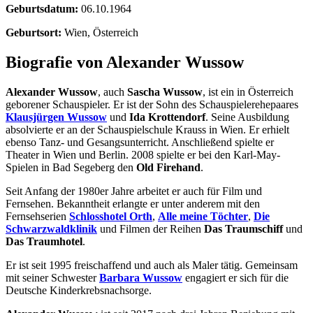
Geburtsdatum:
06.10.1964
Geburtsort:
Wien, Österreich
Biografie von Alexander Wussow
Alexander Wussow
, auch
Sascha Wussow
, ist ein in Österreich
geborener Schauspieler. Er ist der Sohn des Schauspielerehepaares
Klausjürgen Wussow
und
Ida Krottendorf
. Seine Ausbildung
absolvierte er an der Schauspielschule Krauss in Wien. Er erhielt
ebenso Tanz- und Gesangsunterricht. Anschließend spielte er
Theater in Wien und Berlin. 2008 spielte er bei den Karl-May-
Spielen in Bad Segeberg den
Old Firehand
.
Seit Anfang der 1980er Jahre arbeitet er auch für Film und
Fernsehen. Bekanntheit erlangte er unter anderem mit den
Fernsehserien
Schlosshotel Orth
,
Alle meine Töchter
,
Die
Schwarzwaldklinik
und Filmen der Reihen
Das Traumschiff
und
Das Traumhotel
.
Er ist seit 1995 freischaffend und auch als Maler tätig. Gemeinsam
mit seiner Schwester
Barbara Wussow
engagiert er sich für die
Deutsche Kinderkrebsnachsorge.