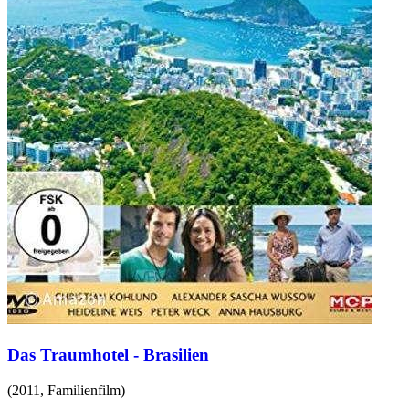
Das Traumhotel - Brasilien
(
2011
,
Familienfilm
)