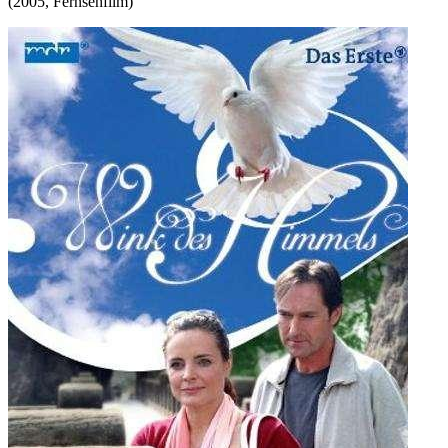
(
2005
,
Fernsehfilm
)