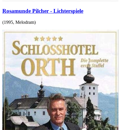
Rosamunde Pilcher - Lichterspiele
(
1995
,
Melodram
)