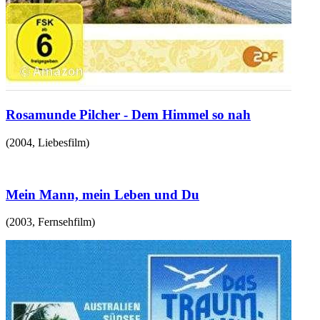
Rosamunde Pilcher - Dem Himmel so nah
(
2004
,
Liebesfilm
)
Mein Mann, mein Leben und Du
(
2003
,
Fernsehfilm
)