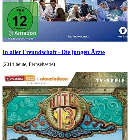
In aller Freundschaft - Die jungen Ärzte
(
2014-heute
,
Fernsehserie
)