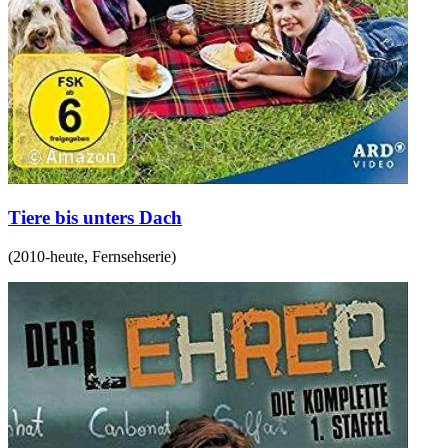
Tiere bis unters Dach
(
2010-heute
,
Fernsehserie
)