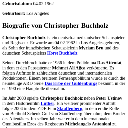
Geburtsdatum:
04.02.1962
Geburtsort:
Los Angeles
Biografie von Christopher Buchholz
Christopher Buchholz
ist ein deutsch-amerikanischer Schauspieler
und Regisseur. Er wurde am 04.02.1962 in Los Angeles geboren,
als Sohn der französischen Schauspielerin
Myriam Bru
und des
deutschen Schauspielers
Horst Buchholz
.
Seinen Durchbruch hatte er 1986 in dem Politdrama
Das Attentat
,
in dem er den Papstattentar
Mehmet Ali Ağca
verkörperte. Es
folgten Auftritte in zahlreichen deutschen und internationalen
Produktionen. Einem breiteren Fernsehpublikum wurde er durch die
neunteilige ARD-Serie
Das Erbe der Guldenburgs
bekannt, in der
er 1990 eine Hauptrolle übernahm.
Im Jahr 2003 spielte
Christopher Buchholz
neben
Peter Ustinov
in dem Historienfilm
Luther
. Ein weiterer prominenter Auftritt
folgte 2004 in dem ZDF-Film
Stauffenberg
, in dem er die Rolle
von Berthold Schenk Graf von Stauffenberg übernahm, dem Bruder
des Attentäters. Im selben Jahr war er in dem internationalen
Omnibusfilm
Eros
des Regisseurs
Michelangelo Antonioni
zu