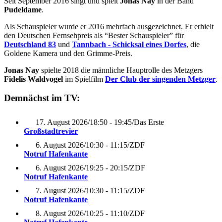
Seit September 2016 singt und spielt
Jonas Nay
in der Band
Pudeldame
.
Als Schauspieler wurde er 2016 mehrfach ausgezeichnet. Er erhielt
den Deutschen Fernsehpreis als “Bester Schauspieler” für
Deutschland 83
und
Tannbach - Schicksal eines Dorfes
, die
Goldene Kamera und den Grimme-Preis.
Jonas Nay
spielte 2018 die männliche Hauptrolle des Metzgers
Fidelis Waldvogel
im Spielfilm
Der Club der singenden Metzger
.
Demnächst im TV:
17. August 2026
/
18:50 - 19:45
/
Das Erste
Großstadtrevier
6. August 2026
/
10:30 - 11:15
/
ZDF
Notruf Hafenkante
6. August 2026
/
19:25 - 20:15
/
ZDF
Notruf Hafenkante
7. August 2026
/
10:30 - 11:15
/
ZDF
Notruf Hafenkante
8. August 2026
/
10:25 - 11:10
/
ZDF