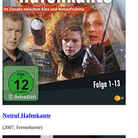
Notruf Hafenkante
(
2007
,
Fernsehserie
)