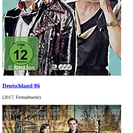
Deutschland 86
(
2017
,
Fernsehserie
)