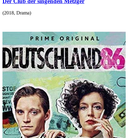
Der Club der singenden Metzger
(
2018
,
Drama
)